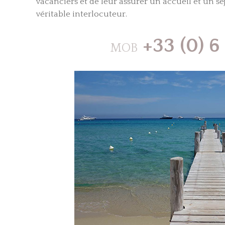
vacanciers et de leur assurer un accueil et un sé
véritable interlocuteur.
+33 (0) 6
MOB